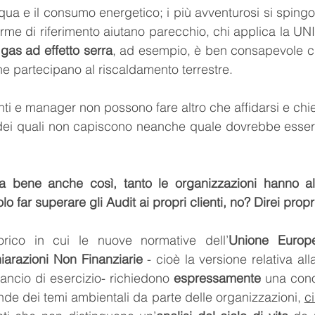
qua e il consumo energetico; i più avventurosi si spingon
norme di riferimento aiutano parecchio, chi applica la U
 gas ad effetto serra
, ad esempio, è ben consapevole che
he partecipano al riscaldamento terrestre.
enti e manager non possono fare altro che affidarsi e chi
ri dei quali non capiscono neanche quale dovrebbe esse
 bene anche così, tanto le organizzazioni hanno alt
o far superare gli Audit ai propri clienti, no? Direi propr
rico in cui le nuove normative dell’
Unione Europ
iarazioni Non Finanziarie
 - cioè la versione relativa alla
lancio di esercizio- richiedono 
espressamente 
una con
e dei temi ambientali da parte delle organizzazioni, 
ci