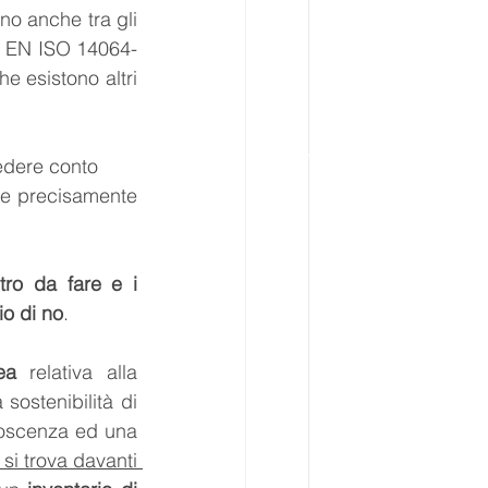
o anche tra gli 
NI EN ISO 14064-
 esistono altri 
edere conto 
re precisamente 
ro da fare e i 
io di no
. 
ea
 relativa alla 
 sostenibilità di 
oscenza ed una 
 si trova davanti 