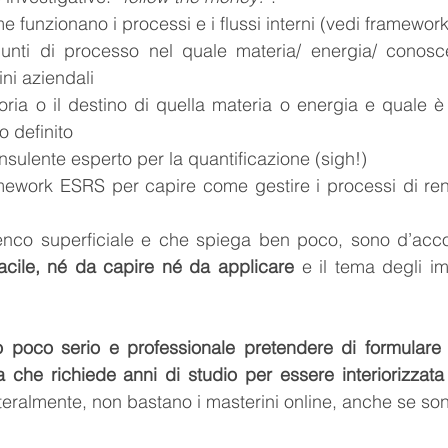
me funzionano i processi e i flussi interni (vedi framewo
 punti di processo nel quale materia/ energia/ conosc
ni aziendali
toria o il destino di quella materia o energia e quale è 
o definito
sulente esperto per la quantificazione (sigh!)
amework ESRS per capire come gestire i processi di ren
enco superficiale e che spiega ben poco, sono d’acco
facile, né da capire né da applicare
 e il tema degli imp
 
 poco serio e professionale pretendere di formulare 
che richiede anni di studio per essere interiorizzat
teralmente, non bastano i masterini online, anche se sono