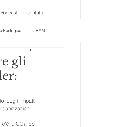
Podcast
Contatti
ne Ecologica
CBAM
e gli
er:
o degli impatti 
organizzazioni.
 c’è la CO
, poi 
2