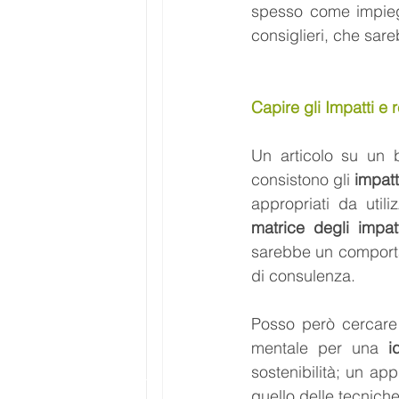
spesso come impieg
consiglieri, che sare
Capire gli Impatti e 
Un articolo su un b
consistono gli 
impat
appropriati da util
matrice degli impat
sarebbe un comportam
di consulenza.
Posso però cercare 
mentale per una 
i
sostenibilità; un ap
quello delle tecniche