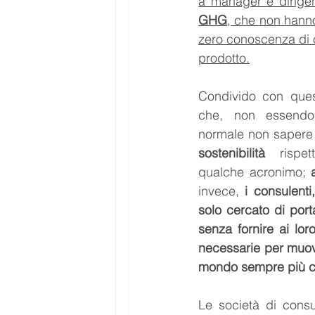
a manager e dirigen
GHG
, che non hann
zero conoscenza di c
prodotto.
Condivido con quest
che, non essendo 
sostenibilità
 rispet
qualche acronimo; 
invece,
 i consulent
solo cercato di port
senza fornire ai lor
necessarie per muove
mondo sempre più 
Le società di cons