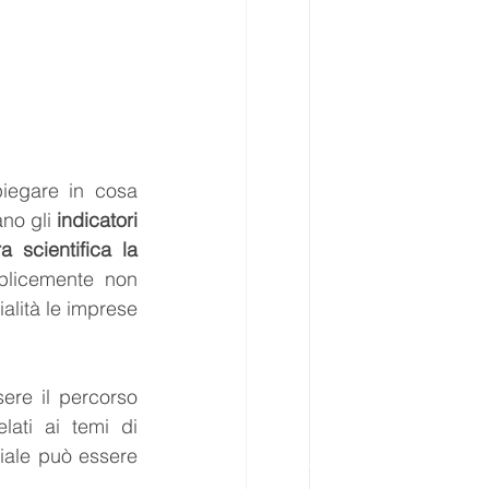
iegare in cosa 
no gli 
indicatori
 scientifica la 
licemente non 
lità le imprese 
re il percorso 
elati ai temi di 
iale può essere 