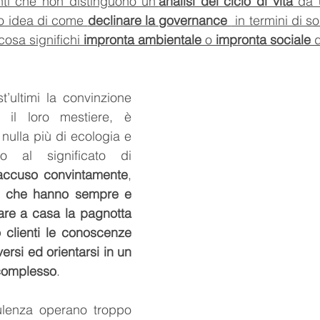
ti che non distinguono un’
analisi del ciclo di vita
 da 
o idea di come 
declinare la governance 
 in termini di so
osa significhi 
impronta ambientale
 o 
impronta sociale
 
’ultimi la convinzione 
il loro mestiere, è 
normale non sapere nulla più di ecologia e 
to al significato di 
accuso convintamente
, 
i, che hanno sempre e 
are a casa la pagnotta 
o clienti le conoscenze 
rsi ed orientarsi in un 
complesso
. 
ulenza operano troppo 