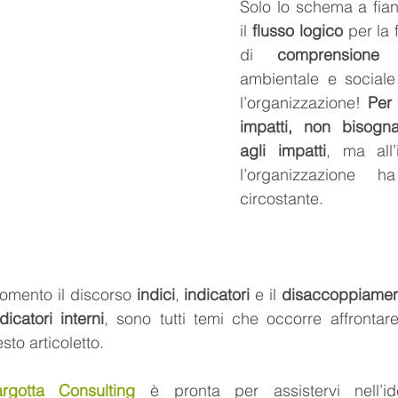
Solo lo schema a fian
il 
flusso logico
 per la 
di 
comprensione
 d
ambientale e sociale 
l’organizzazione! 
Per 
impatti, non bisogn
agli impatti
, ma all’
l’organizzazione 
circostante.
omento il discorso 
indici
, 
indicatori
 e il 
disaccoppiamento
dicatori interni
, sono tutti temi che occorre affrontar
sto articoletto.
rgotta Consulting
 è pronta per assistervi nell’ide