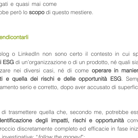
ati e quasi mai come 
bbe però lo 
scopo
 di questo mestiere.
rendicontarli
log o LinkedIn non sono certo il contesto in cui sp
ti ESG
 di un’organizzazione o di un prodotto, né quali sia
izzare nei diversi casi, né di come 
operare in maniera
ti e quella dei rischi e delle opportunità ESG
. Semp
ento serio e corretto, dopo aver accusato di superficia
di trasmettere quella che, secondo me, potrebbe esse
dentificazione degli impatti, rischi e opportunità 
corr
proccio discretamente completo ed efficacie in fase iniz
 investigative: “
follow the money!
”: