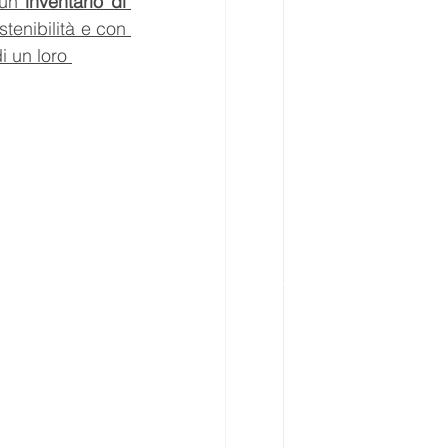
un 
inventario di 
stenibilità e con 
di un loro 