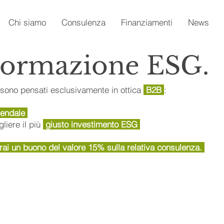
Chi siamo
Consulenza
Finanziamenti
News
 Formazione ESG.
, sono pensati esclusivamente in ottica
B2B
:
endale
gliere il più
giusto investimento ESG
erai un buono del valore 15% sulla relativa consulenza.