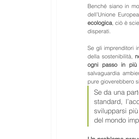
Benché siano in molt
dell’Unione Europea 
ecologica
, ciò è sc
disperati. 
Se gli imprenditori i
della sostenibilità, 
n
ogni passo in più
salvaguardia ambien
pure gioverebbero sia
Se da una part
standard, l’ac
svilupparsi pi
del mondo impr