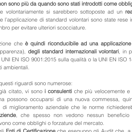
on sono più da quando sono stati introdotti come obbli
he volontariamente si sarebbero sottoposte ad un 
re
te l’applicazione di standard volontari sono state rese ir
mbro per evitare ulteriori scocciature.
zione che 
è quindi riconducibile ad una applicazione
pparenza),
 degli standard internazionali volontari
, in p
a UNI EN ISO 9001:2015 sulla qualità o la UNI EN ISO 1
i ambientali.
 questi riguardi sono numerose: 
già citato, vi sono 
i consulenti
 che più velocemente e 
rima possono occuparsi di una nuova commessa, quin
 di miglioramento aziendale che le norme richiederebbe
ziende
, che spesso non vedono nessun beneficio d
vivono come obblighi o forzature del mercato.
li 
Enti di Certificazione
 che eseguono gli Audit che, a l