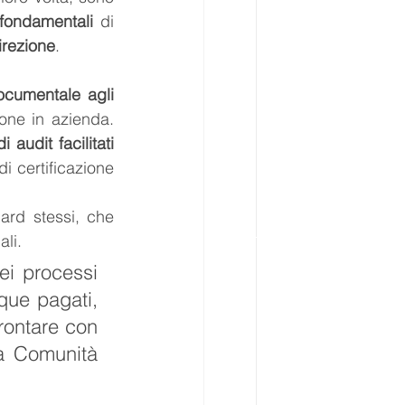
 fondamentali
 di 
irezione
.
cumentale agli 
, invece della profondità e congruità dell’applicazione in azienda. 
udit facilitati 
 certificazione 
ard stessi, che 
li. 
ei processi 
ue pagati, 
rontare con 
a Comunità 