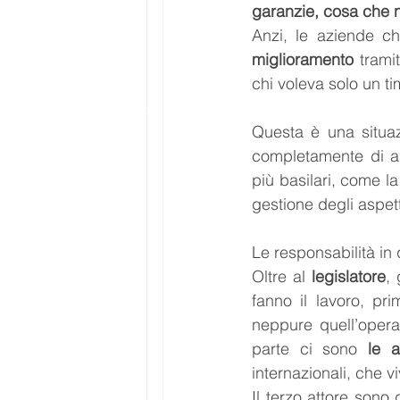
garanzie, cosa che n
Anzi, le aziende c
miglioramento
 trami
chi voleva solo un ti
Questa è una situa
completamente di a
più basilari, come l
gestione degli aspett
Le responsabilità in
Oltre al 
legislatore
, 
fanno il lavoro, p
neppure quell’opera
parte ci sono 
le a
internazionali, che 
Il terzo attore sono g