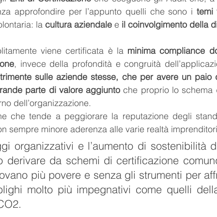
za approfondire per l’appunto quelli che sono i 
temi
lontaria: la 
cultura aziendale
 e 
il coinvolgimento della d
olitamente viene certificata è la 
minima compliance do
ione
trimente sulle aziende stesse, che per avere un paio di a
rande parte di valore aggiunto
 che proprio lo schema di
erno dell’organizzazione.
dine che tende a peggiorare la reputazione degli stand
on sempre minore aderenza alle varie realtà imprenditoria
i organizzativi e l’aumento di sostenibilità d
 derivare da schemi di certificazione comunq
rovano più povere e senza gli strumenti per aff
bblighi molto più impegnativi come quelli dell
CO2. 