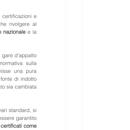
ertificazioni e 
l’adozione di standard di alto profilo, non ci si può, in ultima analisi, che rivolgere al 
o nazionale
 e la 
 gare d’appalto 
ormativa sulla 
conduzione di impianti termici), ha fatto in modo che certificare divenisse una pura 
onte di indotto 
ato sia cambiata 
ari standard, si 
essere garantito 
 certificati come 