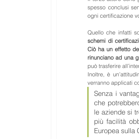
spesso conclusi sen
ogni certificazione vo
Quello che infatti s
schemi di certificaz
Ciò ha un effetto de
rinunciano ad una g
può trasferire all’int
Inoltre, è un’attitu
verranno applicati c
Senza i vantagg
che potrebbero
le aziende si t
più facilità o
Europea sulla 