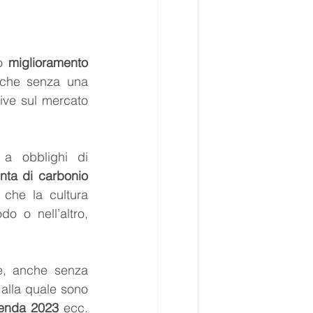
o 
miglioramento 
 che senza una 
ve sul mercato 
Paradossalmente, le aziende che già dal 2025 saranno sottoposte a obblighi di 
onta di carbonio
che la cultura 
 o nell’altro, 
e, anche senza 
 
alla quale sono 
enda 2023
 ecc. 