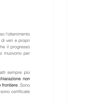
o l’ottenimento 
di nuove certificazioni ambientali e sociali, oppure verso l’implementazione di veri e propri 
he il progresso 
 si muovono per 
fatti sempre più 
chiarazione non 
frontiere
. Sono 
sono certificate 