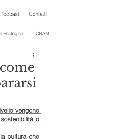
Podcast
Contatti
ne Ecologica
CBAM
: come
ararsi
ivello vengono 
ostenibilità o 
a cultura che 