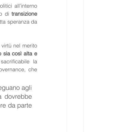
ici all’interno 
o di 
transizione 
tta speranza da 
virtù nel merito 
sia così alta e 
crificabile la 
governance, che 
eguano agli 
a dovrebbe 
e da parte 