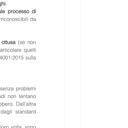
ghi
. 
ale processo di 
riconoscibili da 
 ottusa 
(se non 
articolare quelli 
4001:2015 sulla 
senza problemi 
di non tentano 
ro. Dall’altra 
agli standard 
oro volta, sono 