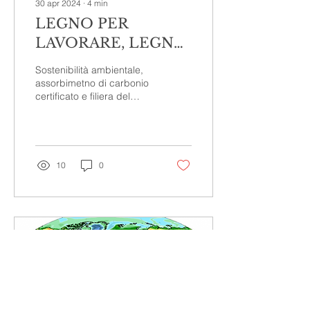
30 apr 2024
∙
4
min
LEGNO PER
LAVORARE, LEGNO
PER IL CLIMA – LA
Sostenibilità ambientale,
SINERGIA
assorbimetno di carbonio
certificato e filiera del
NATURALE CHE
legno potrebbero e
NON SI FA VEDERE
dovrebbero collaborare. È
una sfida!
10
0