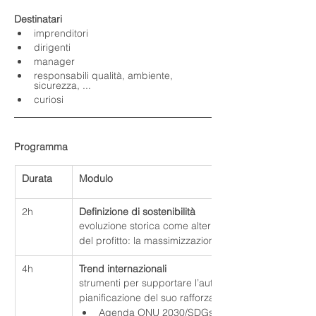
Destinatari
imprenditori
dirigenti
manager
responsabili qualità, ambiente, 
sicurezza, ...
curiosi
Programma
Durata
Modulo
2h
Definizione di sostenibilità
evoluzione storica come alternativa al modello tradi
del profitto: la massimizzazione del valore.
4h
Trend internazionali
strumenti per supportare l’autovalutazione aziendale ri
pianificazione del suo rafforzamento
Agenda ONU 2030/SDGs, SDG Action Manager