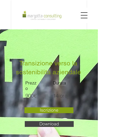
Transizione verso la
sostenibilità aziendale
Prezz
Durata
o
900€
14 ore
Iscrizione
Download