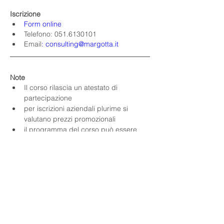
Iscrizione
Form online
Telefono: 051.6130101
Email
:
consulting@margotta.it
Note
Il corso rilascia un atestato di 
partecipazione
per iscrizioni aziendali plurime si 
valutano prezzi promozionali
il programma del corso può essere 
modificato sulle esigenze del cliente
i prezzi esposti sono da intendersi al 
netto di IVA
le modalità di pagamento saranno 
definite in accordo con il cliente.