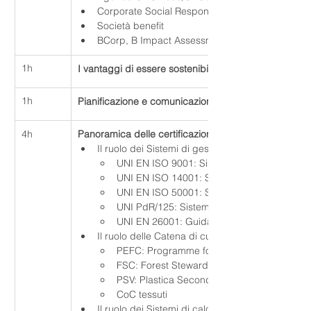
Corporate Social Responsability, CSR Manager
Società benefit
BCorp, B Impact Assessment
1h
I vantaggi di essere sostenibili
1h
Pianificazione e comunicazione della sostenibilità a
4h
Panoramica delle certificazioni
Il ruolo dei Sistemi di gestione nella Sostenibilità
UNI EN ISO 9001: Sistema Gestione Qualità
UNI EN ISO 14001: Sistema Gestione Ambi
UNI EN ISO 50001: Sistema Gestione Energ
UNI PdR/125: Sistema Gestione Parità di G
UNI EN 26001: Guida alla responsabilità so
Il ruolo delle Catena di custodia nella Sostenibili
PEFC: Programme for Endorsement of Fores
FSC: Forest Stewardship Council
PSV: Plastica Seconda Vita
CoC tessuti
Il ruolo dei Sistemi di calcolo di Impatto nella Sos