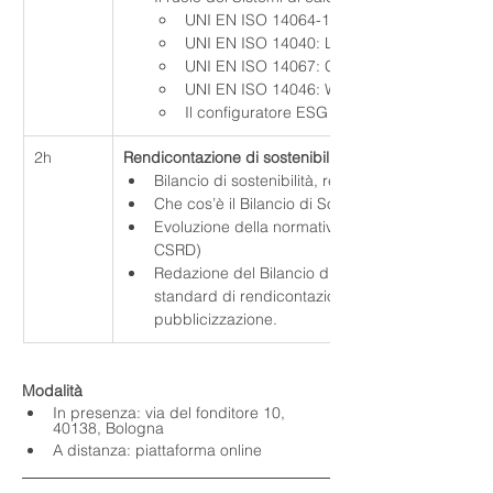
UNI EN ISO 14064-1: Sistema Gestione Inven
UNI EN ISO 14040: LCA (Life Cycle Assesm
UNI EN ISO 14067: Carbon footprint di pro
UNI EN ISO 14046: Water footprint di prodo
Il configuratore ESG Margotta 
2h
Rendicontazione di sostenibilità
Bilancio di sostenibilità, report di sostenibilità, 
Che cos’è il Bilancio di Sostenibilità: benefici per
Evoluzione della normativa europea in materia di r
CSRD)
Redazione del Bilancio di Sostenibilità: identifica
standard di rendicontazione, raccolta dati e re
pubblicizzazione.
Modalità
In presenza: via del fonditore 10, 
40138, Bologna
A distanza: piattaforma online