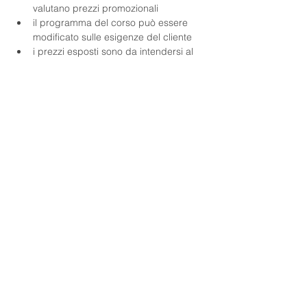
valutano prezzi promozionali
il programma del corso può essere 
modificato sulle esigenze del cliente
i prezzi esposti sono da intendersi al 
netto di IVA
le modalità di pagamento saranno 
definite in accordo con il cliente.
Docente
Marco Zani
Dott. Marco Zani, laureato in Economia e
Commercio, ha avuto esperienza di