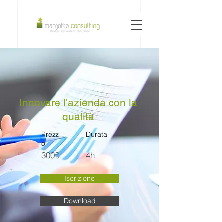
Innovare l'azienda con la
qualità
Prezz
Durata
o
300€
4h
Iscrizione
Download