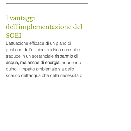
I vantaggi 
dell'implementazione del 
SGEI
L’attuazione efficace di un piano di 
gestione dell’efficienza idrica non solo si 
traduce in un sostanziale 
risparmio di 
acqua, ma anche di energia
, riducendo 
quindi l’impatto ambientale sia dello 
scarico dell’acqua che della necessità di 
pompare l’acqua su lunghe distanze. 
L’adozione e la corretta attuazione di un 
sistema di gestione dell’efficienza idrica 
mirano a migliorare l’efficienza idrica e 
possono contribuire a raggiungere i 
seguenti risultati: 
Assistere un'organizzazione nella 
gestione migliore dell'uso dell'acqua 