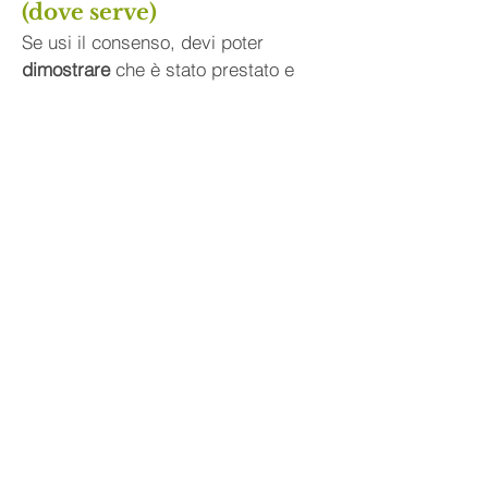
(dove serve)
Se usi il consenso, devi poter 
dimostrare
 che è stato prestato e 
garantire che possa essere 
revocato
. Il GDPR richiede che il 
titolare sia in grado di provare il 
consenso. In più, il regolamento 
chiarisce che il consenso non può 
derivare da 
silenzio o caselle 
preselezionate
 (serve un’azione 
positiva).
Step 4 — Valuta i rischi e 
applica misure di 
sicurezza
Imposta un approccio basato sul 
rischio e adotta misure 
tecniche/organizzative adeguate per 