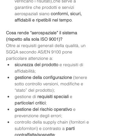
verificano i risultati),che serve a 
garantire che prodotti e servizi 
aerospaziali siano 
conformi, sicuri, 
affidabili e ripetibili nel tempo
.
Cosa rende “aerospaziale” il sistema 
(rispetto alla sola ISO 9001)?
Oltre ai requisiti generali della qualità, un 
SGQA secondo AS/EN 9100 pone 
particolare attenzione a:
sicurezza del prodotto
 e requisiti di 
affidabilità;
gestione della configurazione
 (tenere 
sotto controllo versioni, modifiche e 
“stato” del prodotto);
gestione di 
requisiti speciali
 e 
particolari critici
;
gestione del rischio operativo
 e 
prevenzione degli errori;
controllo della supply chain (fornitori e 
subfornitori) e contrasto a 
parti 
contraffatte/sospette
;