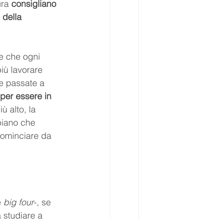
ra 
consigliano 
 della 
e che ogni 
iù lavorare 
e passate a 
per essere in 
ù alto, la 
piano che 
cominciare da 
 
big four
-, se 
 studiare a 