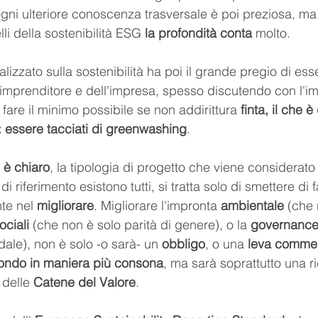
; ogni ulteriore conoscenza trasversale è poi preziosa, ma
i della sostenibilità ESG 
la profondità conta
 molto.
izzato sulla sostenibilità ha poi il grande pregio di ess
ll'imprenditore e dell'impresa, spesso discutendo con l'i
are il minimo possibile se non addirittura 
finta, il che 
: essere tacciati di greenwashing
.
0 è chiaro
, la tipologia di progetto che viene considerato
i riferimento esistono tutti, si tratta solo di smettere di 
te nel 
migliorare
. Migliorare l'impronta 
ambientale
 (che 
ociali
 (che non è solo parità di genere), o la 
governanc
ndale), non è solo -o sarà- un 
obbligo
, o una 
leva commer
mondo in maniera più consona
, ma sarà soprattutto una ri
delle 
Catene del Valore
.