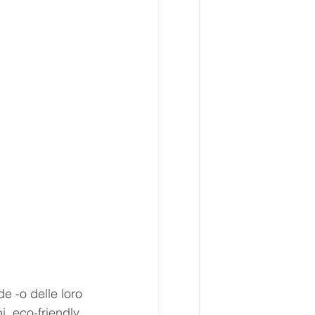
e -o delle loro 
, eco-friendly 