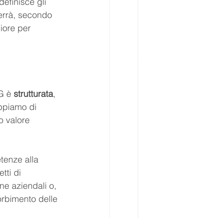
definisce gli 
errà, secondo 
iore per 
G è 
strutturata
, 
ppiamo di 
o valore 
tenze alla 
tti di 
ne aziendali o, 
sorbimento delle 