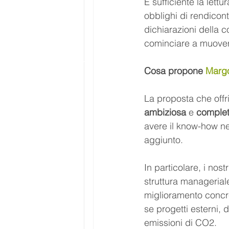
È sufficiente la lettur
obblighi di rendicon
dichiarazioni della 
cominciare a muover
Cosa propone 
Margo
La proposta che offri
ambiziosa
 e 
comple
avere il know-how ne
aggiunto.
In particolare, i no
struttura manageriale
miglioramento concret
se progetti esterni, 
emissioni di CO2.