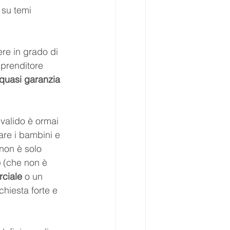
 su temi 
ere in grado di 
mprenditore 
è quasi garanzia 
 valido è ormai 
fare i bambini e 
non è solo 
e
 (che non è 
ciale
 o un 
chiesta forte e 