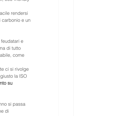
facile rendersi 
i carbonio e un 
 feudatari e 
a di tutto 
ciabile, come 
e ci si rivolge 
 giusto la ISO 
nto su 
nno si passa 
e di 