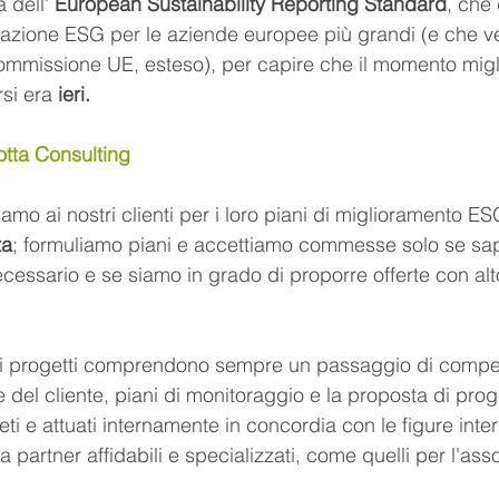
a dell' 
European Sustainability Reporting Standard
, che 
tazione ESG per le aziende europee più grandi (e che v
commissione UE, esteso), per capire che il momento migl
si era 
ieri.
tta Consulting
amo ai nostri clienti per i loro piani di miglioramento ES
ta
; formuliamo piani e accettiamo commesse solo se sa
cessario e se siamo in grado di proporre offerte con alt
stri progetti comprendono sempre un passaggio di compe
 del cliente, piani di monitoraggio e la proposta di proge
i e attuati internamente in concordia con le figure inter
da partner affidabili e specializzati, come quelli per l'as