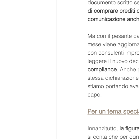
documento scritto sec
di comprare crediti di
comunicazione anc
Ma con il pesante ca
mese viene aggiornat
con consulenti impro
leggere il nuovo dec
compliance
. Anche p
stessa dichiarazione
stiamo portando avan
capo.
Per un tema specia
Innanzitutto, 
la figur
si conta che per ogni