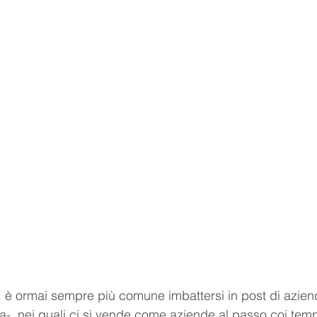
 è ormai sempre più comune imbattersi in post di aziend
a-, nei quali ci si vende come aziende al passo coi tempi