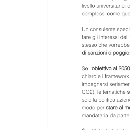
livello universitario
complessi come quell
Un consulente special
fare gli interessi de
stesso che vorrebbe f
di sanzioni o peggio
Se l'
obiettivo al 205
chiaro e i framework d
impegnarsi seriamen
CO2), le tematiche 
s
solo la politica azie
modo per 
stare al 
mandataria da parte 