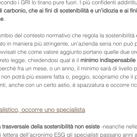
ondo i GRI lo tirano pure fuori. I più confidenti addirittu
 carbonio, che ai fini di sostenibilità e un’idiozia e ai fini
he
.
mbio del contesto normativo che regola la sostenibilità 
o in maniera più stringente, un’azienda seria non può p
vvisati che come valore aggiunto portano quelle due or
reto legge, chiedendosi qual è il 
minimo indispensabile 
erché fra un mese, o un anno, il minimo sarà di livello pi
 non potrà più essere fatta o, peggio, scopriamo che il 
ti, anche con un certo astio, è spazzatura e occorre ri
listico, occorre uno specialista
a trasversale della sostenibilità non esiste
 -neanche nelle
 lettera dell’acronimo ESG gli specialisti passano anni a