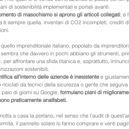
ani di sostenibilità implementati e portati avanti.
omento di masochismo si aprono gli articoli collegati
, è 
a è sempre quella: inventari di CO2 incompleti, crediti d
ioni.
uello imprenditoriale italiano, popolato da imprenditori
, sembra che davvero in pochi abbiano gli strumenti, prim
ali, per affrontare una sfida titanica e, soprattutto, irrinun
nizzazioni sostenibili. 
fica all’interno delle aziende è inesistente
 e giustament
 riciclati da tecnici della sicurezza o gente che seguiva
paio di giorni su Google, 
formulano piani di migliorame
sono praticamente analfabeti.
notta a casa la portano, nel senso che l’audit di quest’a
mità, il pannello solare lo fanno comprare e venti pagin